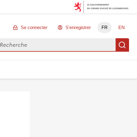
Se connecter
S'enregistrer
FR
EN
chercher des données
Re