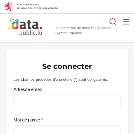
Reche
La plateforme de données ouvertes
Se connecter
Les champs précédés d'une étoile (
*
) sont obligatoires.
Adresse email
Mot de passe