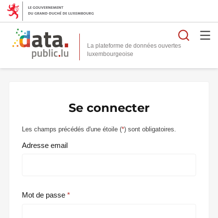
Reche
La plateforme de données ouvertes
Se connecter
Les champs précédés d'une étoile (
*
) sont obligatoires.
Adresse email
Mot de passe