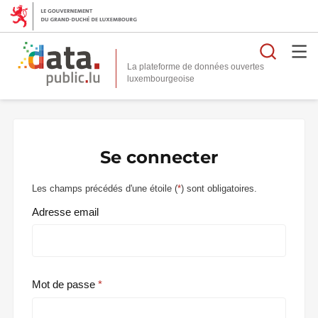
Reche
La plateforme de données ouvertes
Se connecter
Les champs précédés d'une étoile (
*
) sont obligatoires.
Adresse email
Mot de passe