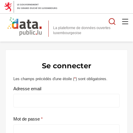
Reche
La plateforme de données ouvertes
Se connecter
Les champs précédés d'une étoile (
*
) sont obligatoires.
Adresse email
Mot de passe