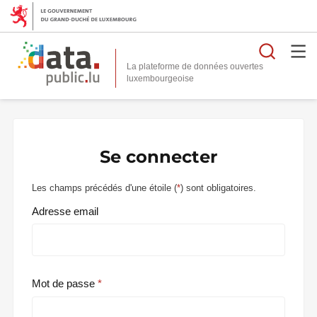
Reche
La plateforme de données ouvertes
Se connecter
Les champs précédés d'une étoile (
*
) sont obligatoires.
Adresse email
Mot de passe