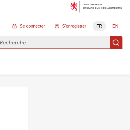
Se connecter
S'enregistrer
FR
EN
chercher des données
Re