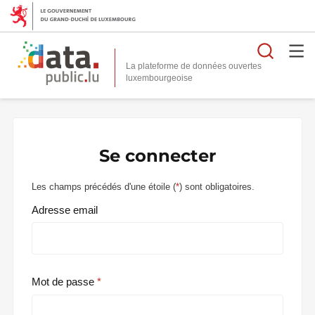
Reche
La plateforme de données ouvertes
Se connecter
Les champs précédés d'une étoile (
*
) sont obligatoires.
Adresse email
Mot de passe