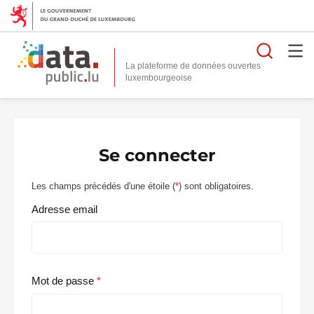
Reche
La plateforme de données ouvertes
Se connecter
Les champs précédés d'une étoile (
*
) sont obligatoires.
Adresse email
Mot de passe