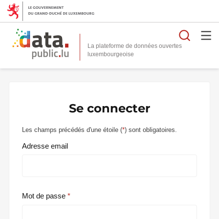
Reche
La plateforme de données ouvertes
Se connecter
Les champs précédés d'une étoile (
*
) sont obligatoires.
Adresse email
Mot de passe