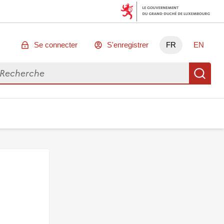
Se connecter
S'enregistrer
FR
EN
chercher des données
Re