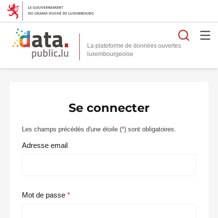
Reche
La plateforme de données ouvertes
Se connecter
Les champs précédés d'une étoile (
*
) sont obligatoires.
Adresse email
Mot de passe