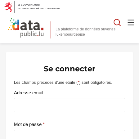
Reche
La plateforme de données ouvertes
Se connecter
Les champs précédés d'une étoile (
*
) sont obligatoires.
Adresse email
Mot de passe