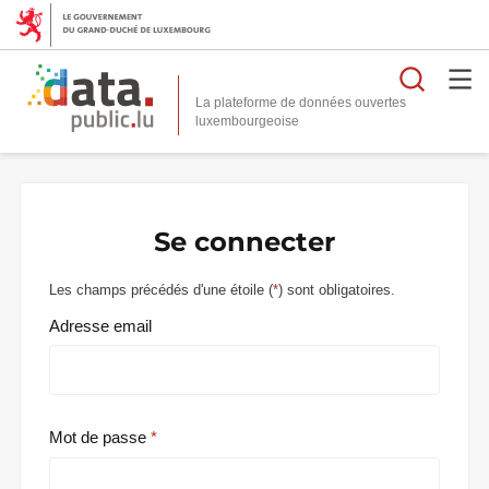
Reche
La plateforme de données ouvertes
Se connecter
Les champs précédés d'une étoile (
*
) sont obligatoires.
Adresse email
Mot de passe