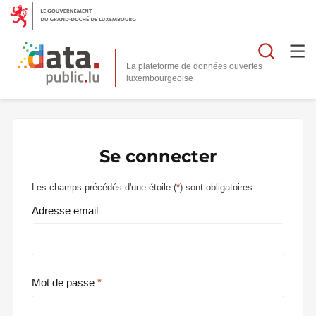
Reche
La plateforme de données ouvertes
Se connecter
Les champs précédés d'une étoile (
*
) sont obligatoires.
Adresse email
Mot de passe