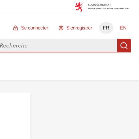
Se connecter
S'enregistrer
FR
EN
chercher des données
Re