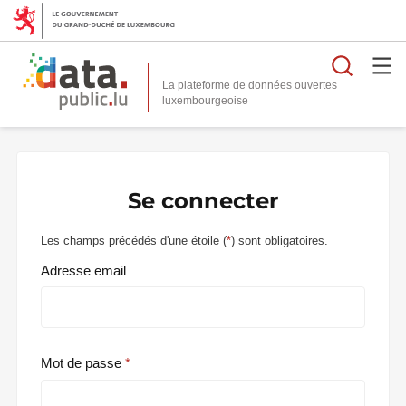
Reche
La plateforme de données ouvertes
Se connecter
Les champs précédés d'une étoile (
*
) sont obligatoires.
Adresse email
Mot de passe