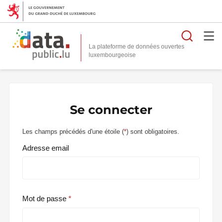
Reche
La plateforme de données ouvertes
Se connecter
Les champs précédés d'une étoile (
*
) sont obligatoires.
Adresse email
Mot de passe