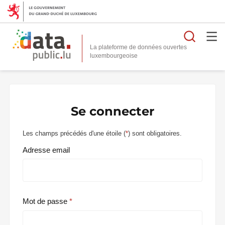
Reche
La plateforme de données ouvertes
Se connecter
Les champs précédés d'une étoile (
*
) sont obligatoires.
Adresse email
Mot de passe