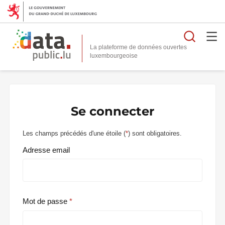
Reche
La plateforme de données ouvertes
Se connecter
Les champs précédés d'une étoile (
*
) sont obligatoires.
Adresse email
Mot de passe