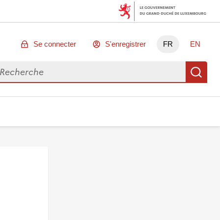
Se connecter
S'enregistrer
FR
EN
chercher des données
Re