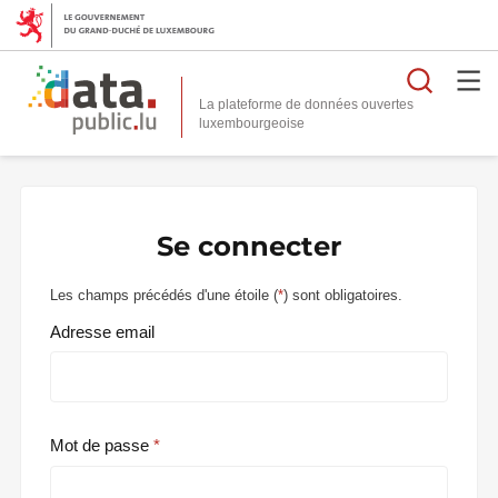
Reche
La plateforme de données ouvertes
Se connecter
Les champs précédés d'une étoile (
*
) sont obligatoires.
Adresse email
Mot de passe