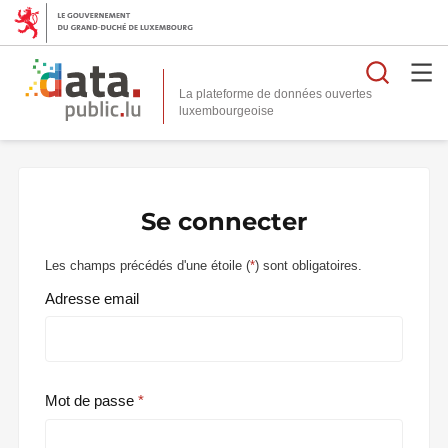
Reche
La plateforme de données ouvertes
Se connecter
Les champs précédés d'une étoile (
*
) sont obligatoires.
Adresse email
Mot de passe