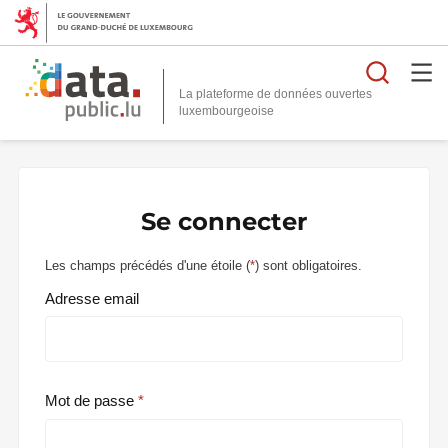
Reche
La plateforme de données ouvertes
Se connecter
Les champs précédés d'une étoile (
*
) sont obligatoires.
Adresse email
Mot de passe