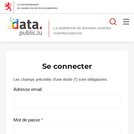
Reche
La plateforme de données ouvertes
Se connecter
Les champs précédés d'une étoile (
*
) sont obligatoires.
Adresse email
Mot de passe