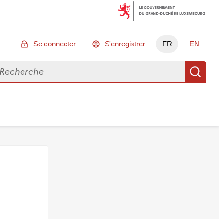
Se connecter
S'enregistrer
FR
EN
chercher des données
Re