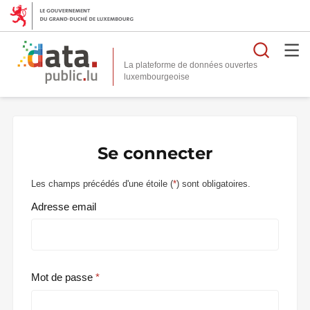
Reche
La plateforme de données ouvertes
Se connecter
Les champs précédés d'une étoile (
*
) sont obligatoires.
Adresse email
Mot de passe