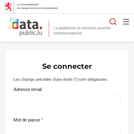
Reche
La plateforme de données ouvertes
Se connecter
Les champs précédés d'une étoile (
*
) sont obligatoires.
Adresse email
Mot de passe