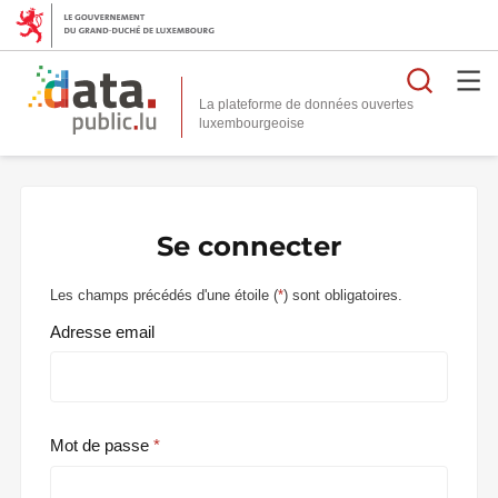
Reche
La plateforme de données ouvertes
Se connecter
Les champs précédés d'une étoile (
*
) sont obligatoires.
Adresse email
Mot de passe