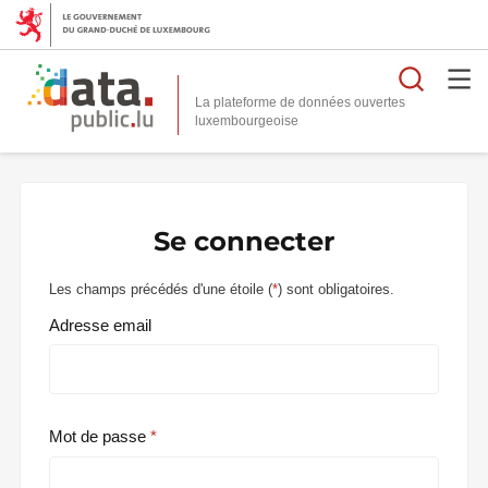
Reche
La plateforme de données ouvertes
Se connecter
Les champs précédés d'une étoile (
*
) sont obligatoires.
Adresse email
Mot de passe