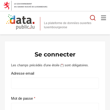
Reche
La plateforme de données ouvertes
Se connecter
Les champs précédés d'une étoile (
*
) sont obligatoires.
Adresse email
Mot de passe