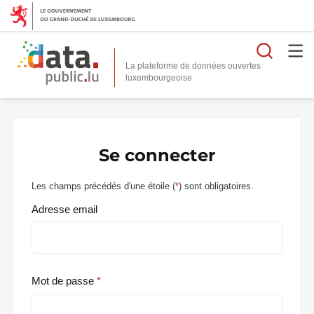
Reche
La plateforme de données ouvertes
Se connecter
Les champs précédés d'une étoile (
*
) sont obligatoires.
Adresse email
Mot de passe