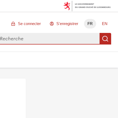
Se connecter
S'enregistrer
FR
EN
chercher des données
Re