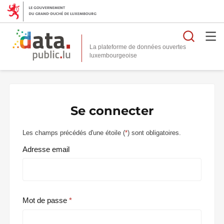
Reche
La plateforme de données ouvertes
Se connecter
Les champs précédés d'une étoile (
*
) sont obligatoires.
Adresse email
Mot de passe