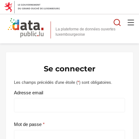
Reche
La plateforme de données ouvertes
Se connecter
Les champs précédés d'une étoile (
*
) sont obligatoires.
Adresse email
Mot de passe