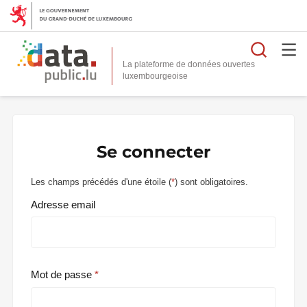
Reche
La plateforme de données ouvertes
Se connecter
Les champs précédés d'une étoile (
*
) sont obligatoires.
Adresse email
Mot de passe