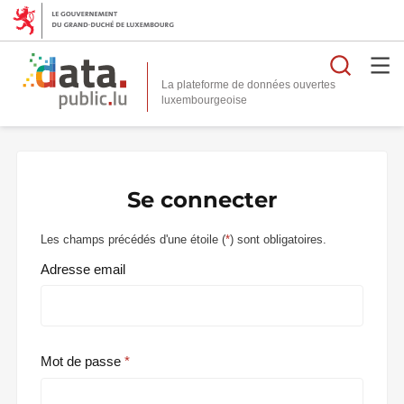
Reche
La plateforme de données ouvertes
Se connecter
Les champs précédés d'une étoile (
*
) sont obligatoires.
Adresse email
Mot de passe