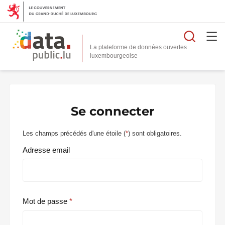
Reche
La plateforme de données ouvertes
Se connecter
Les champs précédés d'une étoile (
*
) sont obligatoires.
Adresse email
Mot de passe