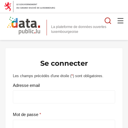
Reche
La plateforme de données ouvertes
Se connecter
Les champs précédés d'une étoile (
*
) sont obligatoires.
Adresse email
Mot de passe