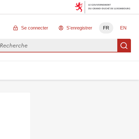
Se connecter
S'enregistrer
FR
EN
chercher des données
Re