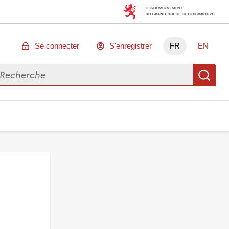
Se connecter
S'enregistrer
FR
EN
chercher des données
Re