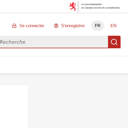
Se connecter
S'enregistrer
FR
EN
chercher des données
Re