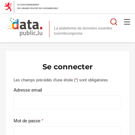
Reche
La plateforme de données ouvertes
Se connecter
Les champs précédés d'une étoile (
*
) sont obligatoires.
Adresse email
Mot de passe