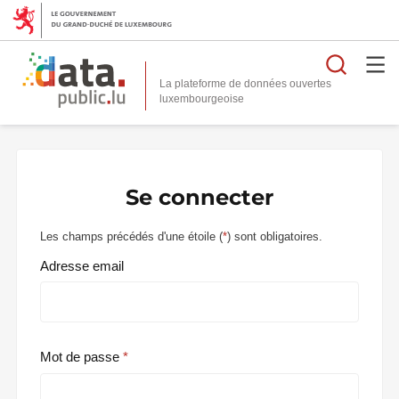
Reche
La plateforme de données ouvertes
Se connecter
Les champs précédés d'une étoile (
*
) sont obligatoires.
Adresse email
Mot de passe