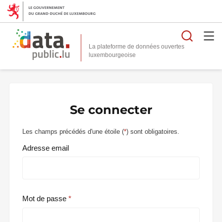
Reche
La plateforme de données ouvertes
Se connecter
Les champs précédés d'une étoile (
*
) sont obligatoires.
Adresse email
Mot de passe