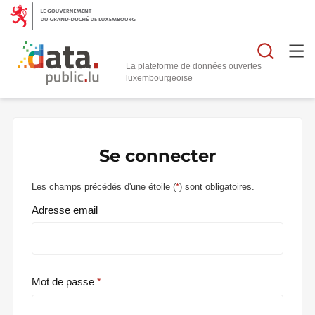
Reche
La plateforme de données ouvertes
Se connecter
Les champs précédés d'une étoile (
*
) sont obligatoires.
Adresse email
Mot de passe