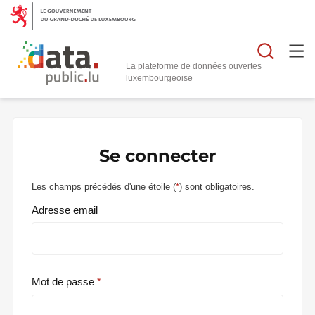
Reche
La plateforme de données ouvertes
Se connecter
Les champs précédés d'une étoile (
*
) sont obligatoires.
Adresse email
Mot de passe