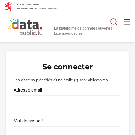
Reche
La plateforme de données ouvertes
Se connecter
Les champs précédés d'une étoile (
*
) sont obligatoires.
Adresse email
Mot de passe