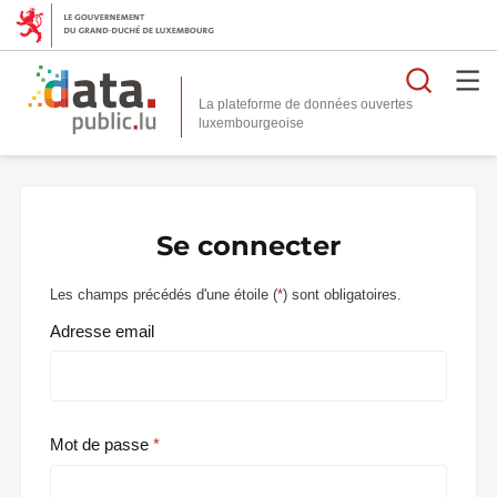
Reche
La plateforme de données ouvertes
Se connecter
Les champs précédés d'une étoile (
*
) sont obligatoires.
Adresse email
Mot de passe