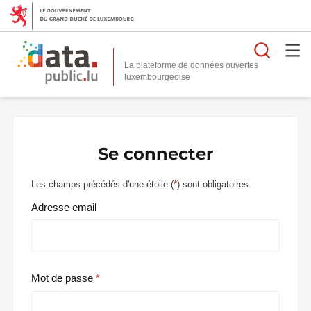
Reche
La plateforme de données ouvertes
Se connecter
Les champs précédés d'une étoile (
*
) sont obligatoires.
Adresse email
Mot de passe